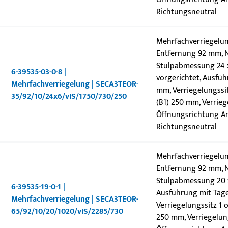
Richtungsneutral
Mehrfachverriegelun
Entfernung 92 mm, N
Stulpabmessung 24 x 
6-39535-03-0-8 |
vorgerichtet, Ausfüh
Mehrfachverriegelung | SECA3TEOR-
mm, Verriegelungssit
35/92/10/24x6/vIS/1750/730/250
(B1) 250 mm, Verrieg
Öffnungsrichtung Ans
Richtungsneutral
Mehrfachverriegelun
Entfernung 92 mm, N
Stulpabmessung 20 x 
6-39535-19-0-1 |
Ausführung mit Tage
Mehrfachverriegelung | SECA3TEOR-
Verriegelungssitz 1 
65/92/10/20/1020/vIS/2285/730
250 mm, Verriegelung