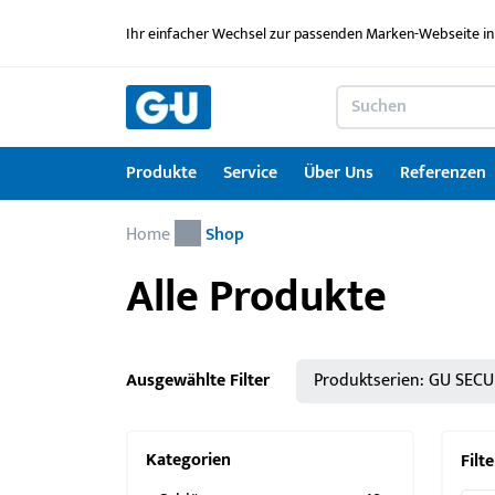
Ihr einfacher Wechsel zur passenden Marken-Webseite in
Produkte
Service
Über Uns
Referenzen
Home
Produkte
Service
Über Uns
Referenzen
Karriere
Kontakt
Drehkipp-Systemcheck
Shop
Alle Produkte
Fenstertechnik
Serviceleistungen im Überblick
News
Arbeitgebermarke
Kontaktformular
Türtechnik
Service für Architekten & Planer
Ausbildung
Türschwellen
GU Lizenzierungen
Jobportal
Ausgewählte Filter
Produktserien:
GU SECU
Montagematerial
Downloadportal
Kategorien
Filte
Seminare