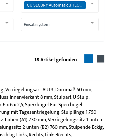
GU SECURY Automatic 3 TEOR
Einsatzsystem
18
Artikel gefunden
g, Verriegelungsart AUT3, Dornmaß 50 mm,
uss Innenvierkant 8 mm, Stulpart U-Stulp,
6 x 6 x 2,5, Sperrbügel Für Sperrbügel
rung mit Tagesentriegelung, Stulplänge 1.750
z 1 oben (A1) 730 mm, Verriegelungssitz 1 unten
elungssitz 2 unten (B2) 760 mm, Stulpende Eckig,
chlag Links, Rechts, Links-Rechts,