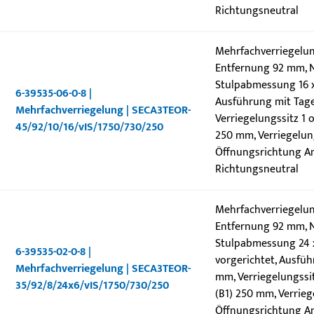
Richtungsneutral
Mehrfachverriegelun
Entfernung 92 mm, N
Stulpabmessung 16 x 
6-39535-06-0-8 |
Ausführung mit Tage
Mehrfachverriegelung | SECA3TEOR-
Verriegelungssitz 1 
45/92/10/16/vIS/1750/730/250
250 mm, Verriegelung
Öffnungsrichtung Ans
Richtungsneutral
Mehrfachverriegelun
Entfernung 92 mm, N
Stulpabmessung 24 x 
6-39535-02-0-8 |
vorgerichtet, Ausfüh
Mehrfachverriegelung | SECA3TEOR-
mm, Verriegelungssit
35/92/8/24x6/vIS/1750/730/250
(B1) 250 mm, Verrieg
Öffnungsrichtung Ans