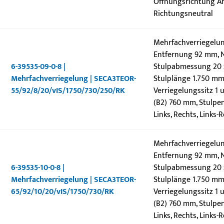
Öffnungsrichtung Ans
Richtungsneutral
Mehrfachverriegelun
Entfernung 92 mm, N
6-39535-09-0-8 |
Stulpabmessung 20 x
Mehrfachverriegelung | SECA3TEOR-
Stulplänge 1.750 mm,
55/92/8/20/vIS/1750/730/250/RK
Verriegelungssitz 1 
(B2) 760 mm, Stulpe
Links, Rechts, Links-
Mehrfachverriegelun
Entfernung 92 mm, N
6-39535-10-0-8 |
Stulpabmessung 20 x
Mehrfachverriegelung | SECA3TEOR-
Stulplänge 1.750 mm,
65/92/10/20/vIS/1750/730/RK
Verriegelungssitz 1 
(B2) 760 mm, Stulpe
Links, Rechts, Links-