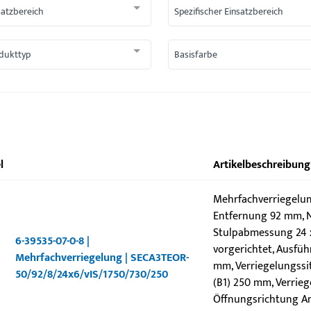
satzbereich
Spezifischer Einsatzbereich
dukttyp
Basisfarbe
l
Artikelbeschreibung
Mehrfachverriegelun
Entfernung 92 mm, N
Stulpabmessung 24 x 
6-39535-07-0-8 |
vorgerichtet, Ausfüh
Mehrfachverriegelung | SECA3TEOR-
mm, Verriegelungssit
50/92/8/24x6/vIS/1750/730/250
(B1) 250 mm, Verrieg
Öffnungsrichtung Ans