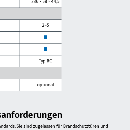
236 × 58 × 44,5
2–5
x
x
Typ BC
optional
sanforderungen
andards. Sie sind zugelassen für Brandschutztüren und