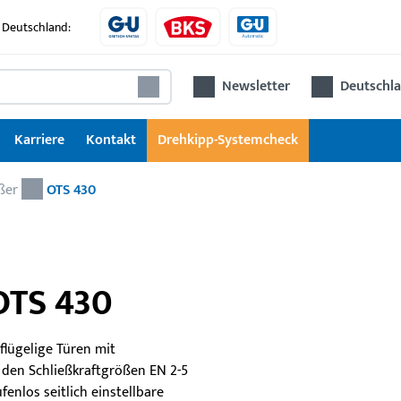
 Deutschland:
Newsletter
Deutschla
Karriere
Kontakt
Drehkipp-Systemcheck
ßer
Türtechnik
OTS 430
Meh
GU SECURY Mehrfachverriegelungen
DR
Türschließer
Aut
OTS 430
GU 
Elektrische Türöffner
Kom
Türbänder
sor
flügelige Türen mit
Tür
n den Schließkraftgrößen EN 2-5
fenlos seitlich einstellbare