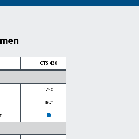
rmen
OTS 430
1250
180°
x
en