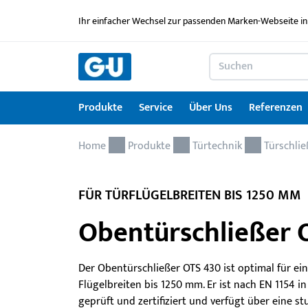
Ihr einfacher Wechsel zur passenden Marken-Webseite in
Produkte
Service
Über Uns
Referenzen
Home
Produkte
Service
Über Uns
Referenzen
Karriere
Kontakt
Drehkipp-Systemcheck
Produkte
Türtechnik
Türschlie
Fenstertechnik
Serviceleistungen im Überblick
News
Arbeitgebermarke
Kontaktformular
FÜR TÜRFLÜGELBREITEN BIS 1250 MM
Türtechnik
Service für Architekten & Planer
Ausbildung
Obentürschließer 
Türschwellen
GU Lizenzierungen
Jobportal
Montagematerial
Downloadportal
Der Obentürschließer OTS 430 ist optimal für ein
Flügelbreiten bis 1250 mm. Er ist nach EN 1154 i
Seminare
geprüft und zertifiziert und verfügt über eine stu