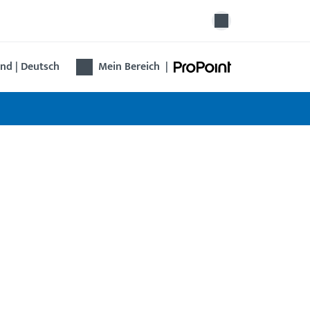
nd | Deutsch
Mein Bereich
|
rfachverriegelung GU SECURY Automatic-
omatisch verriegelt und doppelt sicher – mit
SECURY Automatic-DR! Die innovative
bination aus Fallenriegeln und Schließhaken
gt für zuverlässigen Einbruchschutz bei jedem
schließen.