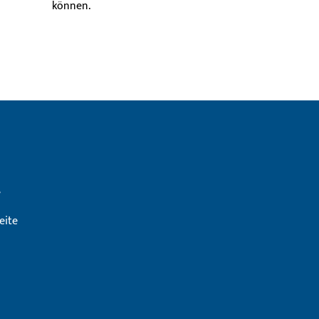
können.
e
eite