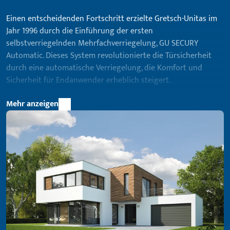
Einen entscheidenden Fortschritt erzielte Gretsch-Unitas im
Jahr 1996 durch die Einführung der ersten
selbstverriegelnden Mehrfachverriegelung, GU SECURY
Automatic. Dieses System revolutionierte die Türsicherheit
durch eine automatische Verriegelung, die Komfort und
Sicherheit für Endanwender erheblich steigert.
Die Erfolgsgeschichte dieser Baureihe setzt sich bis heute
Mehr anzeigen
ungebrochen fort und wird durch innovative Entwicklungen
sowie modernste Technologien ständig weitergeführt.
Gretsch-Unitas verpflichtet sich zu höchsten Standards in der
Türsicherheit und bietet umfassende Lösungen für
unterschiedliche Anwendungssituationen an.