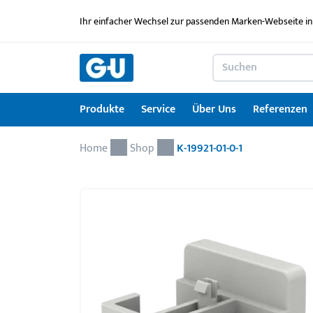
Ihr einfacher Wechsel zur passenden Marken-Webseite in
Produkte
Service
Über Uns
Referenzen
Home
Produkte
Service
Über Uns
Referenzen
Karriere
Kontakt
Drehkipp-Systemcheck
Shop
K-19921-01-0-1
Fenstertechnik
Serviceleistungen im Überblick
News
Arbeitgebermarke
Kontaktformular
Türtechnik
Service für Architekten & Planer
Ausbildung
Türschwellen
GU Lizenzierungen
Jobportal
Montagematerial
Downloadportal
Seminare