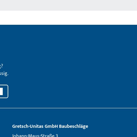
g?
sig.
Gretsch­-Unitas GmbH Baubeschläge
Johann-Maus-Straße 3