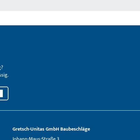
g?
sig.
Gretsch­-Unitas GmbH Baubeschläge
Johann-Maus-Straße 3