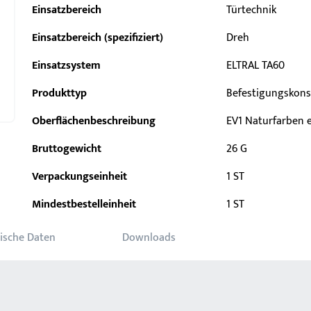
Einsatzbereich
Türtechnik
Einsatzbereich (spezifiziert)
Dreh
Einsatzsystem
ELTRAL TA60
Produkttyp
Befestigungskons
Oberflächenbeschreibung
EV1 Naturfarben e
Bruttogewicht
26 G
Verpackungseinheit
1 ST
Mindestbestelleinheit
1 ST
ische Daten
Downloads