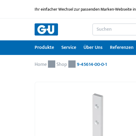
Ihr einfacher Wechsel zur passenden Marken-Webseite in
Produkte
Service
Über Uns
Referenzen
Home
Produkte
Service
Über Uns
Referenzen
Karriere
Kontakt
Drehkipp-Systemcheck
Shop
9-45614-00-0-1
Fenstertechnik
Serviceleistungen im Überblick
News
Arbeitgebermarke
Kontaktformular
Türtechnik
Service für Architekten & Planer
Ausbildung
Türschwellen
GU Lizenzierungen
Jobportal
Montagematerial
Downloadportal
Seminare