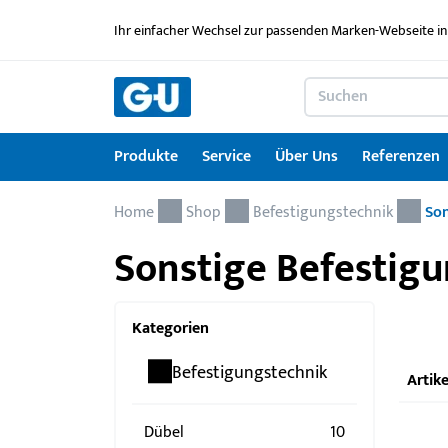
Ihr einfacher Wechsel zur passenden Marken-Webseite in
Produkte
Service
Über Uns
Referenzen
Home
Produkte
Service
Über Uns
Referenzen
Karriere
Kontakt
Drehkipp-Systemcheck
Shop
Befestigungstechnik
Son
Sonstige Befestig
Fenstertechnik
Serviceleistungen im Überblick
News
Arbeitgebermarke
Kontaktformular
Türtechnik
Service für Architekten & Planer
Ausbildung
Kategorien
Türschwellen
GU Lizenzierungen
Jobportal
Befestigungstechnik
Artike
Montagematerial
Downloadportal
Seminare
Dübel
10