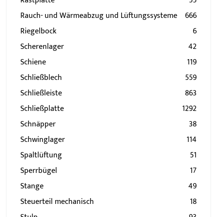
Rastplatte
55
Rauch- und Wärmeabzug und Lüftungssysteme
666
Riegelbock
6
Scherenlager
42
Schiene
119
Schließblech
559
Schließleiste
863
Schließplatte
1292
Schnäpper
38
Schwinglager
114
Spaltlüftung
51
Sperrbügel
17
Stange
49
Steuerteil mechanisch
18