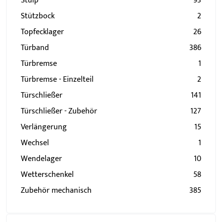
Stulp
93
Stützbock
2
Topfecklager
26
Türband
386
Türbremse
1
Türbremse - Einzelteil
2
Türschließer
141
Türschließer - Zubehör
127
Verlängerung
15
Wechsel
1
Wendelager
10
Wetterschenkel
58
Zubehör mechanisch
385