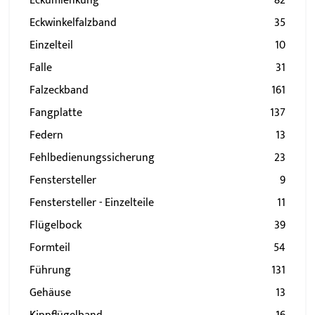
Eckumlenkung
82
Eckwinkelfalzband
35
Einzelteil
10
Falle
31
Falzeckband
161
Fangplatte
137
Federn
13
Fehlbedienungssicherung
23
Fenstersteller
9
Fenstersteller - Einzelteile
11
Flügelbock
39
Formteil
54
Führung
131
Gehäuse
13