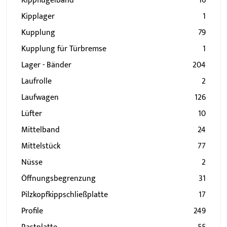
Kippflügelband
16
Kipplager
1
Kupplung
79
Kupplung für Türbremse
1
Lager - Bänder
204
Laufrolle
2
Laufwagen
126
Lüfter
10
Mittelband
24
Mittelstück
77
Nüsse
2
Öffnungsbegrenzung
31
Pilzkopfkippschließplatte
17
Profile
249