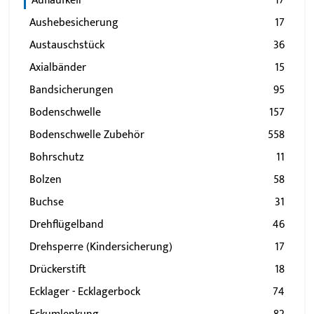
Auflaufkeil
17
Aushebesicherung
17
Austauschstück
36
Axialbänder
15
Bandsicherungen
95
Bodenschwelle
157
Bodenschwelle Zubehör
558
Bohrschutz
11
Bolzen
58
Buchse
31
Drehflügelband
46
Drehsperre (Kindersicherung)
17
Drückerstift
18
Ecklager - Ecklagerbock
74