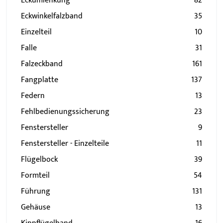
Eckumlenkung
82
Eckwinkelfalzband
35
Einzelteil
10
Falle
31
Falzeckband
161
Fangplatte
137
Federn
13
Fehlbedienungssicherung
23
Fenstersteller
9
Fenstersteller - Einzelteile
11
Flügelbock
39
Formteil
54
Führung
131
Gehäuse
13