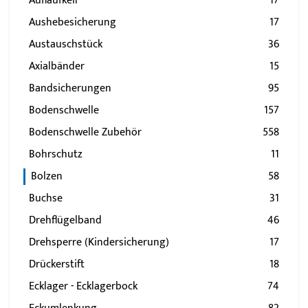
Auflaufkeil
17
Aushebesicherung
17
Austauschstück
36
Axialbänder
15
Bandsicherungen
95
Bodenschwelle
157
Bodenschwelle Zubehör
558
Bohrschutz
11
Bolzen
58
Buchse
31
Drehflügelband
46
Drehsperre (Kindersicherung)
17
Drückerstift
18
Ecklager - Ecklagerbock
74