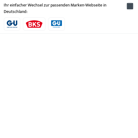
Ihr einfacher Wechsel zur passenden Marken-Webseite in
Deutschland:
KONTAKT
Wir helfen Ihnen gern!
Haben Sie Fragen oder wünschen Sie persönliche Beratung?
Wir sind gerne für Sie da – schnell, kompetent und
zuverlässig.
Kontaktieren Sie uns