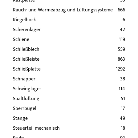
Rastplatte
55
Rauch- und Wärmeabzug und Lüftungssysteme
666
Riegelbock
6
Scherenlager
42
Schiene
119
Schließblech
559
Schließleiste
863
Schließplatte
1292
Schnäpper
38
Schwinglager
114
Spaltlüftung
51
Sperrbügel
17
Stange
49
Steuerteil mechanisch
18