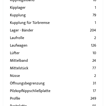
Kippflügelband
16
Kipplager
1
Kupplung
79
Kupplung für Türbremse
1
Lager - Bänder
204
Laufrolle
2
Laufwagen
126
Lüfter
10
Mittelband
24
Mittelstück
77
Nüsse
2
Öffnungsbegrenzung
31
Pilzkopfkippschließplatte
17
Profile
249