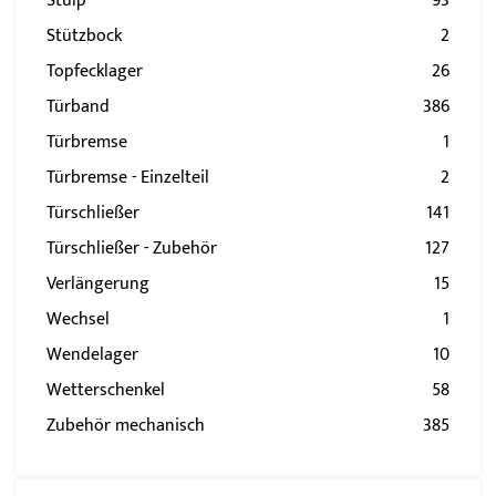
Stulp
93
Stützbock
2
Topfecklager
26
Türband
386
Türbremse
1
Türbremse - Einzelteil
2
Türschließer
141
Türschließer - Zubehör
127
Verlängerung
15
Wechsel
1
Wendelager
10
Wetterschenkel
58
Zubehör mechanisch
385