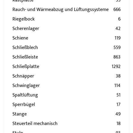
Rastplatte
55
Rauch- und Wärmeabzug und Lüftungssysteme
666
Riegelbock
6
Scherenlager
42
Schiene
119
Schließblech
559
Schließleiste
863
Schließplatte
1292
Schnäpper
38
Schwinglager
114
Spaltlüftung
51
Sperrbügel
17
Stange
49
Steuerteil mechanisch
18