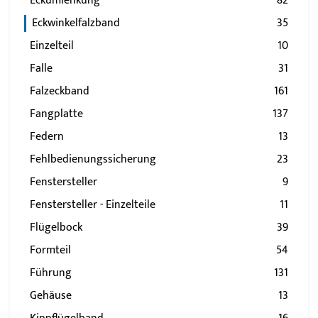
Eckumlenkung
82
Eckwinkelfalzband
35
Einzelteil
10
Falle
31
Falzeckband
161
Fangplatte
137
Federn
13
Fehlbedienungssicherung
23
Fenstersteller
9
Fenstersteller - Einzelteile
11
Flügelbock
39
Formteil
54
Führung
131
Gehäuse
13