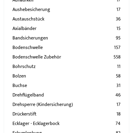
Auflaufkeil
17
Aushebesicherung
17
Austauschstück
36
Axialbänder
15
Bandsicherungen
95
Bodenschwelle
157
Bodenschwelle Zubehör
558
Bohrschutz
11
Bolzen
58
Buchse
31
Drehflügelband
46
Drehsperre (Kindersicherung)
17
Drückerstift
18
Ecklager - Ecklagerbock
74