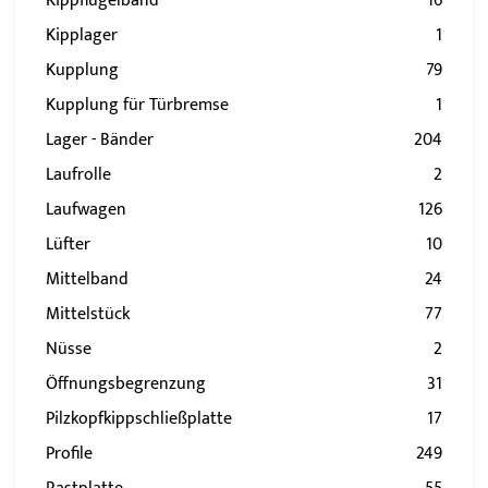
Kippflügelband
16
Kipplager
1
Kupplung
79
Kupplung für Türbremse
1
Lager - Bänder
204
Laufrolle
2
Laufwagen
126
Lüfter
10
Mittelband
24
Mittelstück
77
Nüsse
2
Öffnungsbegrenzung
31
Pilzkopfkippschließplatte
17
Profile
249