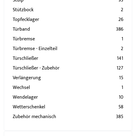
Stulp
93
Stützbock
2
Topfecklager
26
Türband
386
Türbremse
1
Türbremse - Einzelteil
2
Türschließer
141
Türschließer - Zubehör
127
Verlängerung
15
Wechsel
1
Wendelager
10
Wetterschenkel
58
Zubehör mechanisch
385