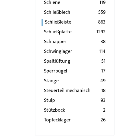
Schiene
119
Schließblech
559
Schließleiste
863
Schließplatte
1292
Schnäpper
38
Schwinglager
114
Spaltlüftung
51
Sperrbügel
17
Stange
49
Steuerteil mechanisch
18
Stulp
93
Stützbock
2
Topfecklager
26
Türband
386