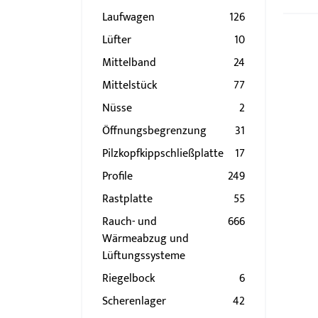
Laufwagen
126
Lüfter
10
Mittelband
24
Mittelstück
77
Nüsse
2
Öffnungsbegrenzung
31
Pilzkopfkippschließplatte
17
Profile
249
Rastplatte
55
Rauch- und
666
Wärmeabzug und
Lüftungssysteme
Riegelbock
6
Scherenlager
42