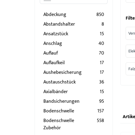
Abdeckung
850
Filte
Abstandshalter
8
Ansatzstück
15
Ver
Anschlag
40
Ele
Auflauf
70
Auflaufkeil
17
Falz
Aushebesicherung
17
Austauschstück
36
Axialbänder
15
Bandsicherungen
95
Bodenschwelle
157
Artike
Bodenschwelle
558
Zubehör