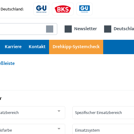
 Deutschland:
Newsletter
Deutschla
Karriere
Kontakt
Drehkipp-Systemcheck
eßleiste
r
satzbereich
Spezifischer Einsatzbereich
isfarbe
Einsatzsystem