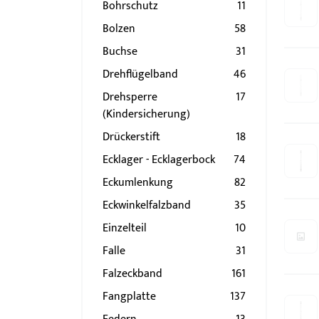
Bohrschutz
11
Bolzen
58
Buchse
31
Drehflügelband
46
Drehsperre
17
(Kindersicherung)
Drückerstift
18
Ecklager - Ecklagerbock
74
Eckumlenkung
82
Eckwinkelfalzband
35
Einzelteil
10
Falle
31
Falzeckband
161
Fangplatte
137