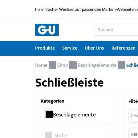
Ihr einfacher Wechsel zur passenden Marken-Webseite in
Produkte
Service
Über Uns
Referenzen
Home
Produkte
Service
Über Uns
Referenzen
Karriere
Kontakt
Drehkipp-Systemcheck
Shop
Beschlagelemente
Schli
Schließleiste
Fenstertechnik
Serviceleistungen im Überblick
News
Arbeitgebermarke
Kontaktformular
Türtechnik
Service für Architekten & Planer
Ausbildung
Kategorien
Filte
Türschwellen
GU Lizenzierungen
Jobportal
Beschlagelemente
Ein
Montagematerial
Downloadportal
Seminare
Bas