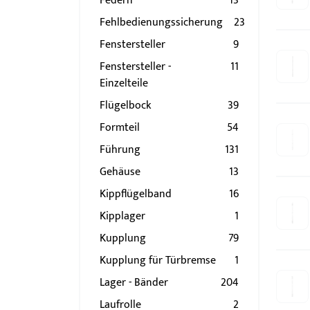
Federn
13
Fehlbedienungssicherung
23
Fenstersteller
9
Fenstersteller -
11
Einzelteile
Flügelbock
39
Formteil
54
Führung
131
Gehäuse
13
Kippflügelband
16
Kipplager
1
Kupplung
79
Kupplung für Türbremse
1
Lager - Bänder
204
Laufrolle
2