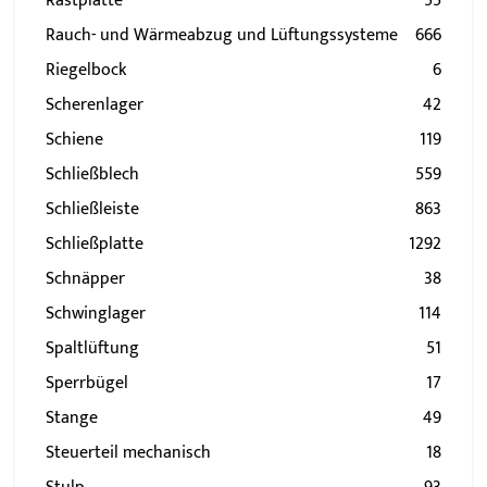
Rastplatte
55
Rauch- und Wärmeabzug und Lüftungssysteme
666
Riegelbock
6
Scherenlager
42
Schiene
119
Schließblech
559
Schließleiste
863
Schließplatte
1292
Schnäpper
38
Schwinglager
114
Spaltlüftung
51
Sperrbügel
17
Stange
49
Steuerteil mechanisch
18