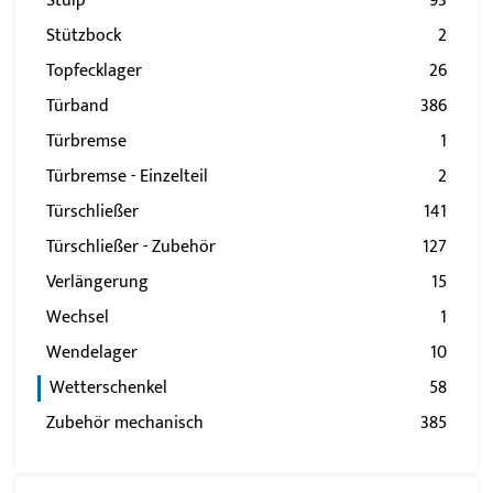
Stulp
93
Stützbock
2
Topfecklager
26
Türband
386
Türbremse
1
Türbremse - Einzelteil
2
Türschließer
141
Türschließer - Zubehör
127
Verlängerung
15
Wechsel
1
Wendelager
10
Wetterschenkel
58
Zubehör mechanisch
385