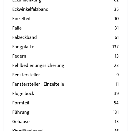
Eckumlenkung
82
Eckwinkelfalzband
35
Einzelteil
10
Falle
31
Falzeckband
161
Fangplatte
137
Federn
13
Fehlbedienungssicherung
23
Fenstersteller
9
Fenstersteller - Einzelteile
11
Flügelbock
39
Formteil
54
Führung
131
Gehäuse
13