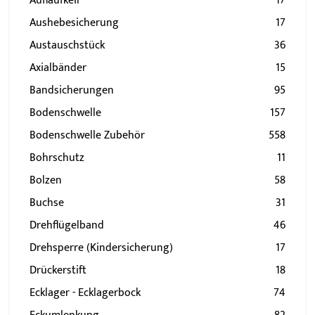
Auflaufkeil
17
Aushebesicherung
17
Austauschstück
36
Axialbänder
15
Bandsicherungen
95
Bodenschwelle
157
Bodenschwelle Zubehör
558
Bohrschutz
11
Bolzen
58
Buchse
31
Drehflügelband
46
Drehsperre (Kindersicherung)
17
Drückerstift
18
Ecklager - Ecklagerbock
74