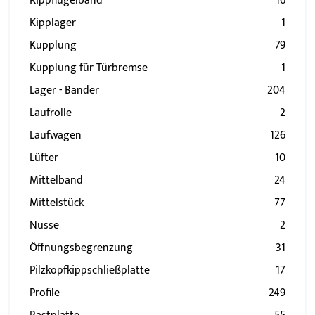
Kippflügelband
16
Kipplager
1
Kupplung
79
Kupplung für Türbremse
1
Lager - Bänder
204
Laufrolle
2
Laufwagen
126
Lüfter
10
Mittelband
24
Mittelstück
77
Nüsse
2
Öffnungsbegrenzung
31
Pilzkopfkippschließplatte
17
Profile
249