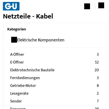
Netzteile - Kabel
Kategorien
Elektrische Komponenten
A-Öffner
3
E-Öffner
52
Elektrotechnische Bauteile
20
Fernbedienungen
3
Getriebe-Motor
8
Lesegeräte
2
Sender
7