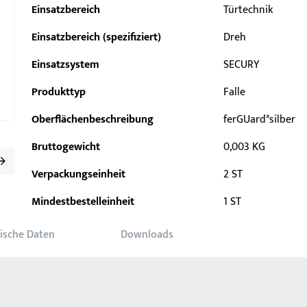
Einsatzbereich
Türtechnik
Einsatzbereich (spezifiziert)
Dreh
Einsatzsystem
SECURY
Produkttyp
Falle
Oberflächenbeschreibung
ferGUard*silber
Bruttogewicht
0,003 KG
Verpackungseinheit
2 ST
Mindestbestelleinheit
1 ST
ische Daten
Downloads