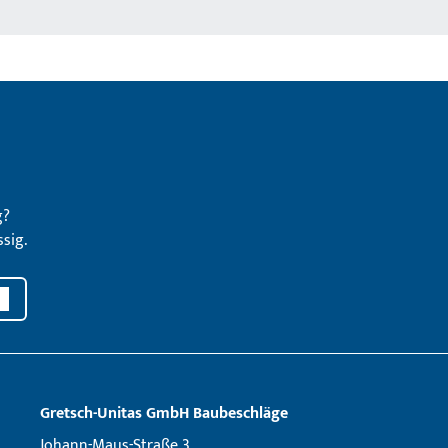
g?
sig.
Gretsch­-Unitas GmbH Baubeschläge
Johann-Maus-Straße 3