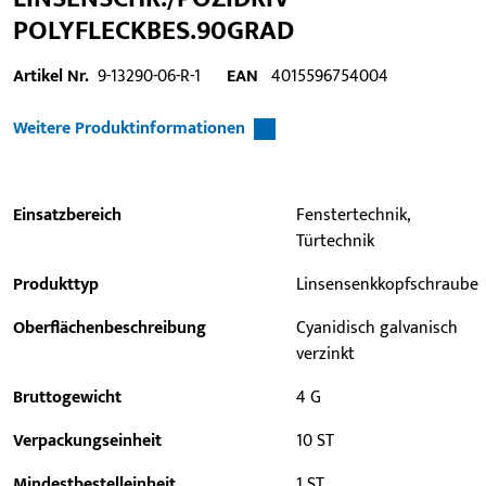
POLYFLECKBES.90GRAD
Artikel Nr.
9-13290-06-R-1
EAN
4015596754004
Weitere Produktinformationen
Einsatzbereich
Fenstertechnik,
Türtechnik
Produkttyp
Linsensenkkopfschraube
Oberflächenbeschreibung
Cyanidisch galvanisch
verzinkt
Bruttogewicht
4 G
Verpackungseinheit
10 ST
Mindestbestelleinheit
1 ST