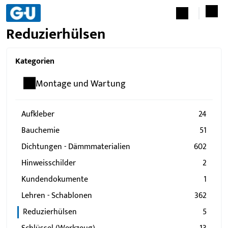
Reduzierhülsen
Kategorien
Montage und Wartung
Aufkleber
24
Bauchemie
51
Dichtungen - Dämmmaterialien
602
Hinweisschilder
2
Kundendokumente
1
Lehren - Schablonen
362
Reduzierhülsen
5