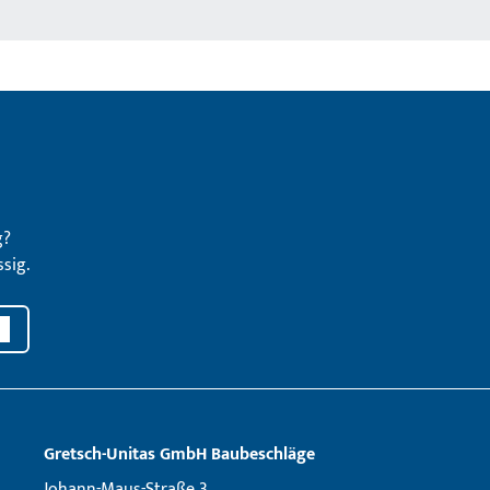
g?
sig.
Gretsch­-Unitas GmbH Baubeschläge
Johann-Maus-Straße 3