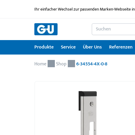
Ihr einfacher Wechsel zur passenden Marken-Webseite in
Produkte
Service
Über Uns
Referenzen
Home
Produkte
Service
Über Uns
Referenzen
Karriere
Kontakt
Drehkipp-Systemcheck
Shop
6-34554-4X-0-8
Fenstertechnik
Serviceleistungen im Überblick
News
Arbeitgebermarke
Kontaktformular
Türtechnik
Service für Architekten & Planer
Ausbildung
Türschwellen
GU Lizenzierungen
Jobportal
Montagematerial
Downloadportal
Seminare