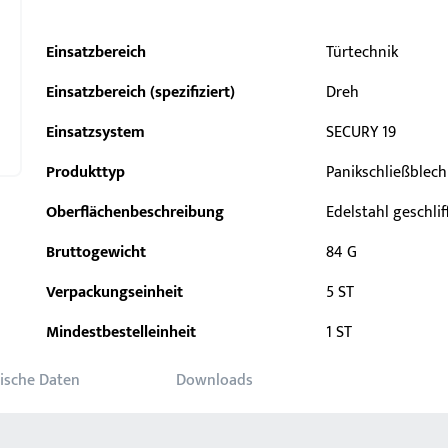
Einsatzbereich
Türtechnik
Einsatzbereich (spezifiziert)
Dreh
Einsatzsystem
SECURY 19
Produkttyp
Panikschließblech
Oberflächenbeschreibung
Edelstahl geschli
Bruttogewicht
84 G
Verpackungseinheit
5 ST
Mindestbestelleinheit
1 ST
ische Daten
Downloads