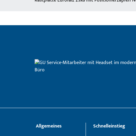
Rastplatte Eurofalz 29x8 mit Positionierzapfen
Allgemeines
Schnelleinstieg