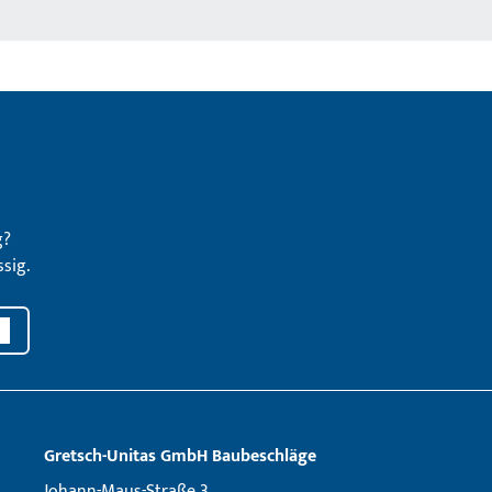
g?
sig.
Gretsch­-Unitas GmbH Baubeschläge
Johann-Maus-Straße 3