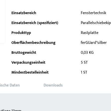
Einsatzbereich
Fenstertechnik
Einsatzbereich (spezifiziert)
Parallelschiebeki
Produkttyp
Rastplatte
Oberflächenbeschreibung
ferGUard*silber
Bruttogewicht
0,03 KG
Verpackungseinheit
5 ST
Mindestbestelleinheit
1 ST
ische Daten
Downloads