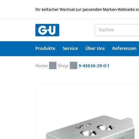
Ihr einfacher Wechsel zur passenden Marken-Webseite in
Produkte
Service
Über Uns
Referenzen
Home
Produkte
Service
Über Uns
Referenzen
Karriere
Kontakt
Drehkipp-Systemcheck
Shop
9-43636-29-0-1
Fenstertechnik
Serviceleistungen im Überblick
News
Arbeitgebermarke
Kontaktformular
Türtechnik
Service für Architekten & Planer
Ausbildung
Türschwellen
GU Lizenzierungen
Jobportal
Montagematerial
Downloadportal
Seminare