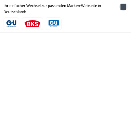
Ihr einfacher Wechsel zur passenden Marken-Webseite in
Deutschland:
Schnelleinstieg
Produkte
Downloads
Karriere
Produktkatalog
Kontakt
Kontaktformular