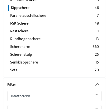
Kippdrehschere
10
Kippschere
46
Parallelausstellschere
7
PSK Schere
48
Rastschere
1
Rundbogenschere
13
Scherenarm
360
Scherenstulp
25
Senkklappschere
15
Sets
20
Filter
Einsatzbereich