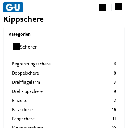
Kippschere
Kategorien
Scheren
Begrenzungsschere
6
Doppelschere
8
Drehflügelarm
3
Drehkippschere
9
Einzelteil
2
Falzschere
16
Fangschere
11