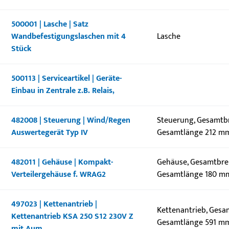
500001 | Lasche | Satz
Wandbefestigungslaschen mit 4
Lasche
Stück
500113 | Serviceartikel | Geräte-
Einbau in Zentrale z.B. Relais,
482008 | Steuerung | Wind/Regen
Steuerung, Gesamtbr
Auswertegerät Typ IV
Gesamtlänge 212 m
482011 | Gehäuse | Kompakt-
Gehäuse, Gesamtbrei
Verteilergehäuse f. WRAG2
Gesamtlänge 180 mm
497023 | Kettenantrieb |
Kettenantrieb, Gesa
Kettenantrieb KSA 250 S12 230V Z
Gesamtlänge 591 m
mit Aum