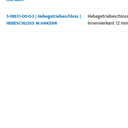
5-08331-00-0-3 | Hebegetriebeschloss |
Hebegetriebeschloss
HEBESCHLOSS M.HAKENR
Innenvierkant 12 mm
KONTAKT
Wir helfen Ihnen gern!
Haben Sie Fragen oder wünschen Sie persönliche Beratun
Wir sind gerne für Sie da – schnell, kompetent und zuverläs