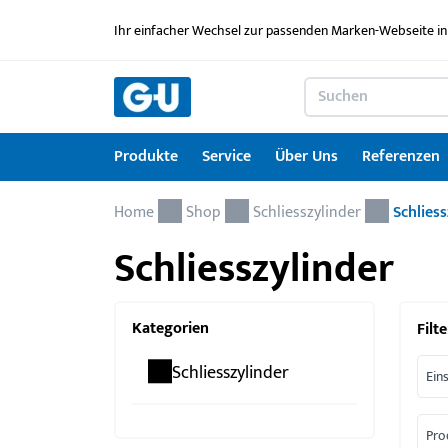
Ihr einfacher Wechsel zur passenden Marken-Webseite in
Produkte
Service
Über Uns
Referenzen
Home
Produkte
Service
Über Uns
Referenzen
Karriere
Kontakt
Drehkipp-Systemcheck
Shop
Schliesszylinder
Schliess
Schliesszylinder
Fenstertechnik
Serviceleistungen im Überblick
News
Arbeitgebermarke
Kontaktformular
Türtechnik
Service für Architekten & Planer
Ausbildung
Kategorien
Filte
Türschwellen
GU Lizenzierungen
Jobportal
Schliesszylinder
Ein
Montagematerial
Downloadportal
Seminare
Pro