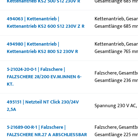
Kettenantrieb KS2 500 S12 230V R
Gesamtlänge 685 m
494063 | Kettenantrieb |
Kettenantrieb, Gesa
Kettenantrieb KS2 600 S12 230V Z R
Gesamtlänge 685 m
494980 | Kettenantrieb |
Kettenantrieb, Gesa
Kettenantrieb KS2 800 S2 230V R
Gesamtlänge 765 mm
5-21024-20-0-1 | Falzschere |
Falzschere, Gesamtbr
FALZSCHERE 28/200 EV.M.INNEN 6-
Gesamtlänge 236 m
KT.
495151 | Netzteil NT Click 230/24V
Spannung 230 V AC, p
2,5A
5-21689-00-R-1 | Falzschere |
Falzschere, Gesamtb
FALZSCHERE NR.27 A ABSCHLIESSBAR
Gesamtlänge 225 mm