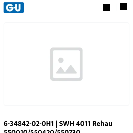
6-34842-02-0H1 | SWH 4011 Rehau
550010/550420/550730