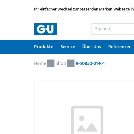
Ihr einfacher Wechsel zur passenden Marken-Webseite in
Produkte
Service
Über Uns
Referenzen
Home
Produkte
Service
Über Uns
Referenzen
Karriere
Kontakt
Drehkipp-Systemcheck
Shop
9-50850-01-R-1
Fenstertechnik
Serviceleistungen im Überblick
News
Arbeitgebermarke
Kontaktformular
Türtechnik
Service für Architekten & Planer
Ausbildung
Türschwellen
GU Lizenzierungen
Jobportal
Montagematerial
Downloadportal
Seminare