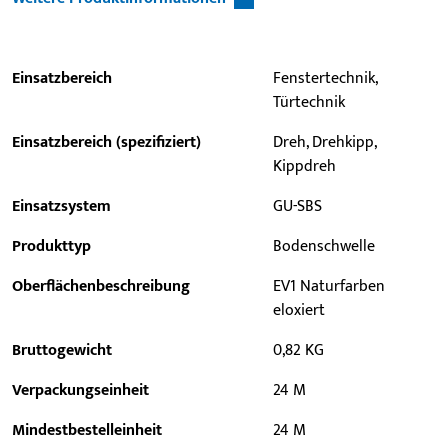
Einsatzbereich
Fenstertechnik,
Türtechnik
Einsatzbereich (spezifiziert)
Dreh, Drehkipp,
Kippdreh
Einsatzsystem
GU-SBS
Produkttyp
Bodenschwelle
Oberflächenbeschreibung
EV1 Naturfarben
eloxiert
Bruttogewicht
0,82 KG
Verpackungseinheit
24 M
Mindestbestelleinheit
24 M