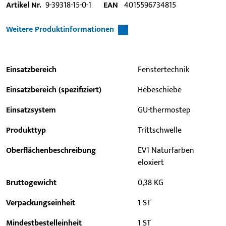
Artikel Nr.
9-39318-15-0-1
EAN
4015596734815
Weitere Produktinformationen
Einsatzbereich
Fenstertechnik
Einsatzbereich (spezifiziert)
Hebeschiebe
Einsatzsystem
GU-thermostep
Produkttyp
Trittschwelle
Oberflächenbeschreibung
EV1 Naturfarben
eloxiert
Bruttogewicht
0,38 KG
Verpackungseinheit
1 ST
Mindestbestelleinheit
1 ST