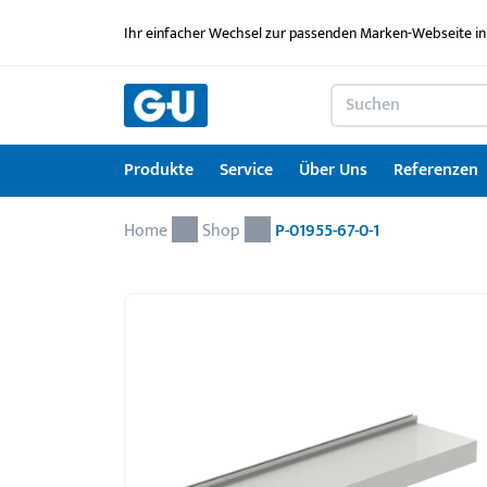
Ihr einfacher Wechsel zur passenden Marken-Webseite in
Produkte
Service
Über Uns
Referenzen
Home
Produkte
Service
Über Uns
Referenzen
Karriere
Kontakt
Drehkipp-Systemcheck
Shop
P-01955-67-0-1
Fenstertechnik
Serviceleistungen im Überblick
News
Arbeitgebermarke
Kontaktformular
Türtechnik
Service für Architekten & Planer
Ausbildung
Türschwellen
GU Lizenzierungen
Jobportal
Montagematerial
Downloadportal
Seminare