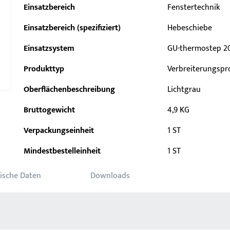
Einsatzbereich
Fenstertechnik
Einsatzbereich (spezifiziert)
Hebeschiebe
Einsatzsystem
GU-thermostep 2
Produkttyp
Verbreiterungspro
Oberflächenbeschreibung
Lichtgrau
Bruttogewicht
4,9 KG
Verpackungseinheit
1 ST
Mindestbestelleinheit
1 ST
ische Daten
Downloads