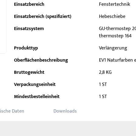
Einsatzbereich
Fenstertechnik
Einsatzbereich (spezifiziert)
Hebeschiebe
Einsatzsystem
GU-thermostep 20
thermostep 164
Produkttyp
Verlängerung
Oberflächenbeschreibung
EV1 Naturfarben e
Bruttogewicht
2,8 KG
Verpackungseinheit
1 ST
Mindestbestelleinheit
1 ST
ische Daten
Downloads