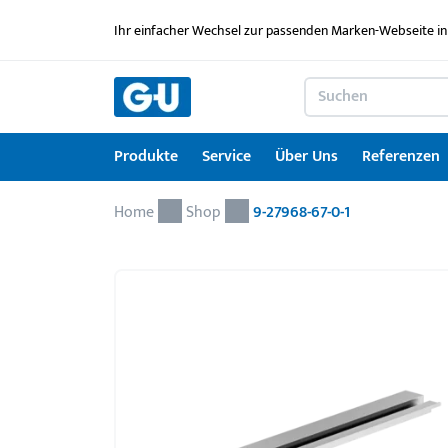
Ihr einfacher Wechsel zur passenden Marken-Webseite in
Produkte
Service
Über Uns
Referenzen
Home
Produkte
Service
Über Uns
Referenzen
Karriere
Kontakt
Drehkipp-Systemcheck
Shop
9-27968-67-0-1
Fenstertechnik
Serviceleistungen im Überblick
News
Arbeitgebermarke
Kontaktformular
Türtechnik
Service für Architekten & Planer
Ausbildung
Türschwellen
GU Lizenzierungen
Jobportal
Montagematerial
Downloadportal
Seminare