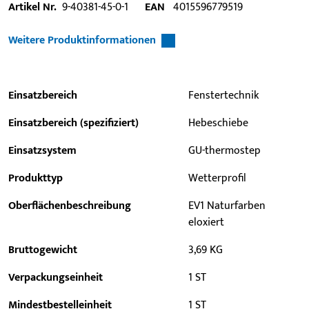
Artikel Nr.
9-40381-45-0-1
EAN
4015596779519
Weitere Produktinformationen
Einsatzbereich
Fenstertechnik
Einsatzbereich (spezifiziert)
Hebeschiebe
Einsatzsystem
GU-thermostep
Produkttyp
Wetterprofil
Oberflächenbeschreibung
EV1 Naturfarben
eloxiert
Bruttogewicht
3,69 KG
Verpackungseinheit
1 ST
Mindestbestelleinheit
1 ST