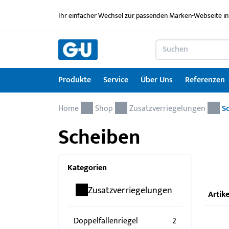
Ihr einfacher Wechsel zur passenden Marken-Webseite in
Produkte
Service
Über Uns
Referenzen
Home
Produkte
Service
Über Uns
Referenzen
Karriere
Kontakt
Drehkipp-Systemcheck
Shop
Zusatzverriegelungen
S
Scheiben
Fenstertechnik
Serviceleistungen im Überblick
News
Arbeitgebermarke
Kontaktformular
Türtechnik
Service für Architekten & Planer
Ausbildung
Kategorien
Türschwellen
GU Lizenzierungen
Jobportal
Zusatzverriegelungen
Artike
Montagematerial
Downloadportal
Seminare
Doppelfallenriegel
2