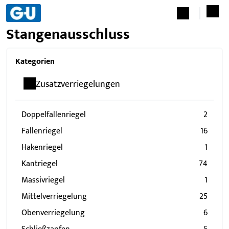
Stangenausschluss
Kategorien
Zusatzverriegelungen
Doppelfallenriegel
2
Fallenriegel
16
Hakenriegel
1
Kantriegel
74
Massivriegel
1
Mittelverriegelung
25
Obenverriegelung
6