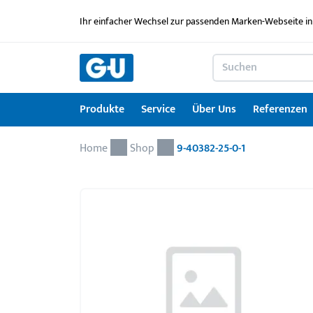
Ihr einfacher Wechsel zur passenden Marken-Webseite in
Produkte
Service
Über Uns
Referenzen
Home
Produkte
Service
Über Uns
Referenzen
Karriere
Kontakt
Drehkipp-Systemcheck
Shop
9-40382-25-0-1
Fenstertechnik
Serviceleistungen im Überblick
News
Arbeitgebermarke
Kontaktformular
Türtechnik
Service für Architekten & Planer
Ausbildung
Türschwellen
GU Lizenzierungen
Jobportal
Montagematerial
Downloadportal
Seminare