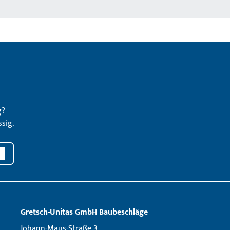
g?
sig.
Gretsch­-Unitas GmbH Baubeschläge
Johann-Maus-Straße 3